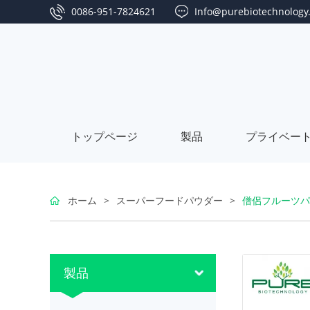
0086-951-7824621
Info@purebiotechnology
トップページ
製品
プライベー
ゴ
ホーム
>
スーパーフードパウダー
>
僧侶フルーツパ
ジ
な
ベ
つ
シ
製品
リ
め
ー
藻