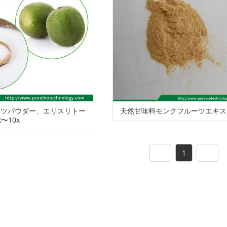
ン
関
ベ
の
タ
ち
社
ド
し
ー
品
マ
の
の
て
ト
質
ー
証
サ
は
パ
ブ
明
ー
ーツパウダー、エリスリトー
天然甘味料モンクフルーツエキス
ッ
レ
書
ビ
〜10x
ケ
ン
ス
1
ー
デ
ジ
ィ
ン