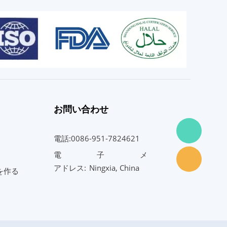
お問い合わせ
電話:0086-951-7824621
電子メー
アドレス:
Ningxia, China
を作る
ル:
Info@purebiotechnology.com