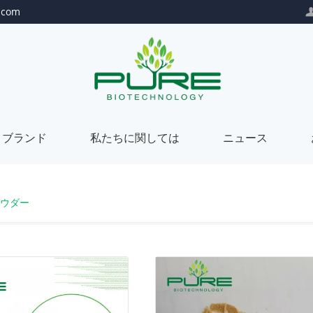
.com
トブランド
私たちに関しては
ニュース
自
私
ウダー
社
た
プ
私
ブ
ち
ラ
た
カ
私
ラ
に
イ
ち
ス
た
当