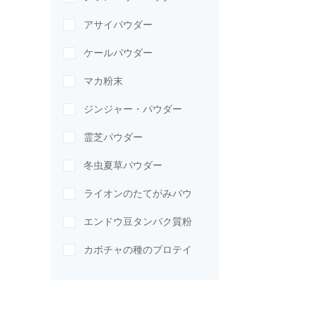
アサイパウダー
ズ
ズ
ズ
ウ
ケールパウダー
ダ
マカ粉末
ー
ジンジャー・パウダー
霊芝パウダー
冬虫夏草パウダー
ライオンのたてがみパウ
ダー
エンドウ豆タンパク質粉
末
カボチャの種のプロテイ
ンパウダー