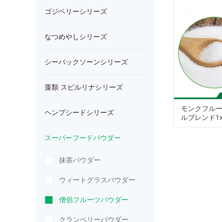
ー
や
ゴジベリーシリーズ
バ
類
ヘ
シ
なつめやしシリーズ
し
ッ
ス
ン
ス
シーバックソーンシリーズ
リ
シ
ク
ピ
プ
ー
藻類 スピルリナシリーズ
ー
リ
ソ
ル
シ
パ
モンクフル
ヘンプシードシリーズ
ズ
ー
ー
リ
ー
ー
ルブレンド1x
スーパーフードパウダー
ズ
ン
ナ
ド
フ
抹茶パウダー
シ
シ
シ
ー
ウィートグラスパウダー
リ
リ
リ
ド
僧侶フルーツパウダー
ー
ー
ー
パ
クランベリーパウダー