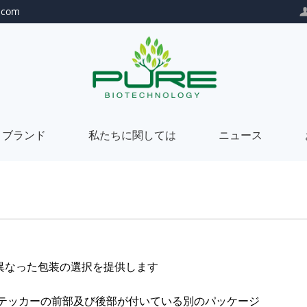
.com
トブランド
私たちに関しては
ニュース
自
私
社
た
プ
私
ブ
ち
ラ
た
カ
私
異なった包装の選択を提供します
ラ
に
イ
ち
ス
た
当
ステッカーの前部及び後部が付いている別のパッケージ