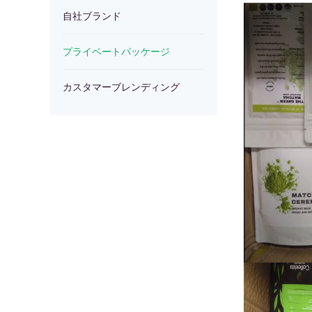
ー
や
自社ブランド
バ
類
ヘ
シ
プライベートパッケージ
し
ッ
ス
ン
ス
カスタマーブレンディング
リ
シ
ク
ピ
プ
ー
ー
リ
ソ
ル
シ
パ
ズ
ー
ー
リ
ー
ー
ズ
ン
ナ
ド
フ
シ
シ
シ
ー
リ
リ
リ
ド
ー
ー
ー
パ