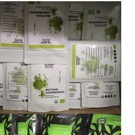
ン
関
ベ
の
タ
ち
社
ド
し
ー
品
マ
の
の
て
ト
質
ー
証
サ
は
パ
ブ
明
ー
ッ
レ
書
ビ
ケ
ン
ス
ー
デ
ジ
ィ
ン