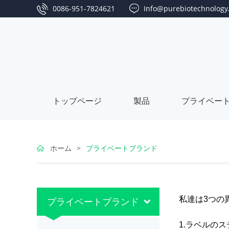
0086-951-7824621
Info@purebiotechnology
トップページ
製品
プライベー
ゴ
ホーム
>
プライベートブランド
ジ
な
ベ
つ
シ
私達は3つの
プライベートブランド
リ
め
ー
藻
1.ラベルの