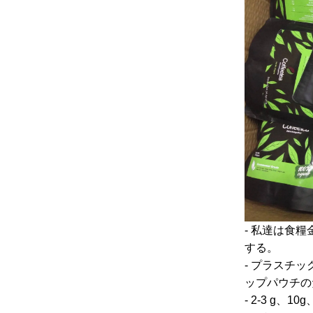
ズ
ズ
ズ
ウ
ダ
ー
- 私達は食
する。
- プラスチ
ップパウチの
- 2-3 g、1