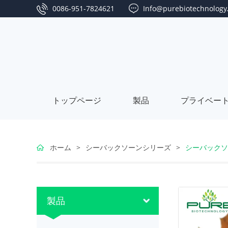
0086-951-7824621
Info@purebiotechnology
トップページ
製品
プライベー
ゴ
ホーム
>
シーバックソーンシリーズ
>
シーバックソ
ジ
な
ベ
つ
シ
製品
リ
め
ー
藻