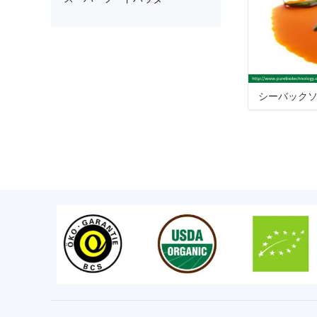
ズ
ズ
ズ
ウ
ダ
シーバック
ー