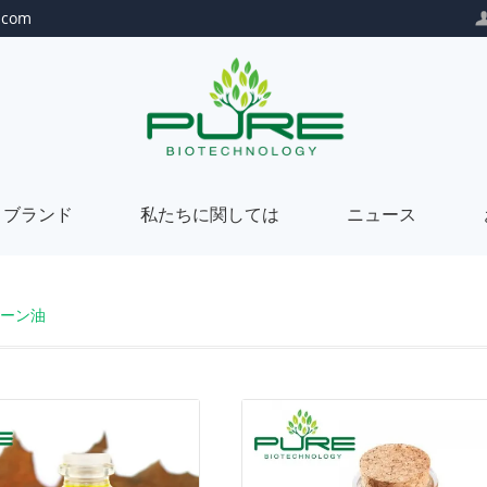
.com
トブランド
私たちに関しては
ニュース
自
私
ーン油
社
た
プ
私
ブ
ち
ラ
た
カ
私
ラ
に
イ
ち
ス
た
当