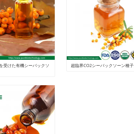
ン
関
ベ
の
タ
ち
社
ド
し
ー
品
マ
の
の
て
ト
質
ー
証
サ
は
パ
ブ
明
ー
認証を受けた有機シーバックソ
超臨界CO2シーバックソーン種子
ッ
レ
書
ビ
ケ
ン
ス
ー
デ
ジ
ィ
ン