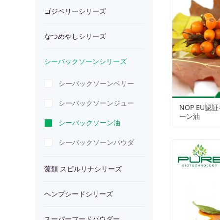
ー
や
ゴジベリーシリーズ
バ
類
ヘ
シ
なつめやしシリーズ
し
ッ
ス
ン
ス
シーバックソーンシリーズ
リ
シ
ク
ピ
プ
ー
シーバックソーンベリー
ー
リ
ソ
ル
シ
パ
シーバックソーンジュー
NOP EU
ズ
ー
ー
リ
ー
ー
ーン油
ス
シーバックソーン油
ズ
ン
ナ
ド
フ
シーバックソーンパウダ
ー
シ
シ
シ
ー
藻類 スピルリナシリーズ
リ
リ
リ
ド
ヘンプシードシリーズ
ー
ー
ー
パ
スーパーフードパウダー