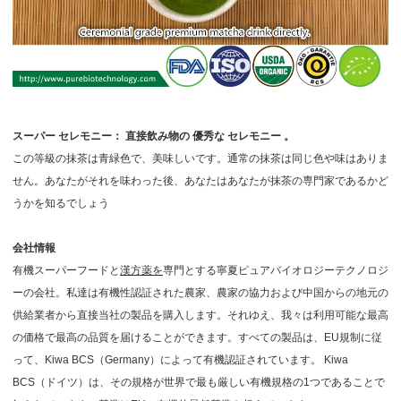
スーパー
セレモニー：
直接飲み物の
優秀な
セレモニー
。
この等級の抹茶は青緑色で、美味しいです。通常の抹茶は同じ色や味はありま
せん。あなたがそれを味わった後、あなたはあなたが抹茶の専門家であるかど
うかを知るでしょう
会社情報
有機スーパーフードと
漢方薬を
専門とする寧夏ピュアバイオロジーテクノロジ
ーの会社。私達は有機性認証された農家、農家の協力および中国からの地元の
供給業者から直接当社の製品を購入します。それゆえ、我々は利用可能な最高
の価格で最高の品質を届けることができます。すべての製品は、EU規制に従
って、Kiwa BCS（Germany）によって有機認証されています。 Kiwa
BCS（ドイツ）は、その規格が世界で最も厳しい有機規格の1つであることで