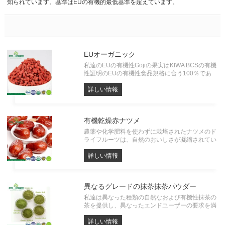
知られています。基準はEUの有機的最低基準を超えています。
EUオーガニック
私達のEUの有機性Gojiの果実はKIWA BCSの有機
性証明のEUの有機性食品規格に合う100％であ
る。 Organic Gojiのあらゆるバッチは残留農薬、
重金属および微生物のテストを受けなければなら
詳しい情報
ない。すべてソースから、独自の工場がありま
す。
有機乾燥赤ナツメ
農薬や化学肥料を使わずに栽培されたナツメのド
ライフルーツは、自然のおいしさが凝縮されてい
ます。甘みが強く、噛みごたえのあるナツメは、
味覚だけでなく、ビタミン、ミネラル、抗酸化物
詳しい情報
質を含む栄養価の高いおやつです。プレミアム品
質の有機乾燥赤ナツメで、本物の自然の味をお楽
しみください。
異なるグレードの抹茶抹茶パウダー
私達は異なった種類の自然なおよび有機性抹茶の
茶を提供し、異なったエンドユーザーの要求を満
たします。
詳しい情報