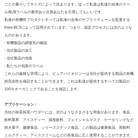
ごとの量そしてサイズによって決まります。従って私達は私達の自身のラベ
ル/私用ラベルの要求あり次第あなたを引用してもいいです。
私達の有機性プロダクトすべては私達の全体のサプライチェーンを監査する
Kiwa BCSによって証明されています。つまり、認定プロセスには次のような
ものがあります。
- 有機製品の調達先の確認
- 当社製品の加工
- 当社製品の包装
- 私たちの包装のラベル
これらの厳格な管理により、ピュアバイオロジーは当社が提供する製品の有機
的完全性を保証することができます。これは私達が提供するすべての製品が
100％オーガニックであることを保証します。
アプリケーション：
当社の抹茶抹茶パウダーには、次のようなさまざまな用途があります。食品、
飲料業界、アイスティー、固形飲料、フェイシャルマスク、ケータリングなど
焼き菓子、健康食品、シリーズスナック食品。この製品は健康食品、茶飲料、
ミルクティー、アイスクリームなどの茶食品に広く使用することができます。