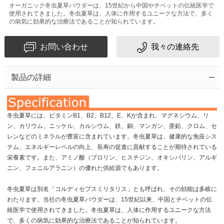
オーガニック冬虫夏草パウダーは、15世紀から中国やチベットの伝統医学で
使用されてきました。冬虫夏草は、人体に作用するユニークな方法で、多く
の病気に効果的な治療法であることが知られています。
お問い合わせ
我々の連絡先
製品の詳細
冬虫夏草には、ビタミンB1、B2、B12、E、Kが含まれ、マグネシウム、リ
ン、カリウム、ニッケル、カルシウム、鉄、銅、マンガン、亜鉛、クロム、セ
レンなどのミネラルが豊富に含まれています。冬虫夏草は、健康的な免疫シス
テム、エネルギーレベルの向上、長寿の促進に貢献することが期待されている
栄養素です。また、アミノ酸（プロリン、ヒスチジン、オキシバリン、アルギ
ニン、フェニルアラニン）の優れた供給源でもあります。
冬虫夏草は別名「コルディセプスミリタリス」とも呼ばれ、その効能は多岐に
わたります。当社の冬虫夏草パウダーは、15世紀以来、中国とチベットの伝
統医学で使用されてきました。冬虫夏草は、人体に作用するユニークな方法
で、多くの病気に効果的な治療法であることが知られています。