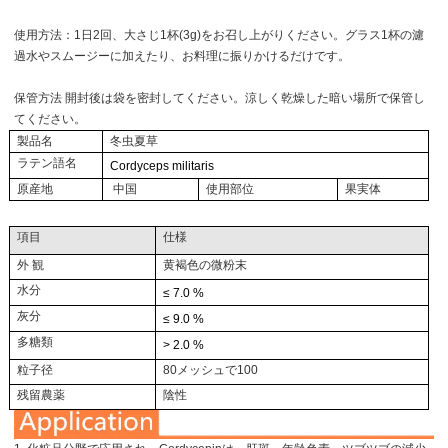
使用方法：1日2回、大さじ1杯(3g)をお召し上がりください。グラス1杯の濾
過水やスムージーに加えたり、お料理に振りかけるだけです。
保管方法 開封後は袋を密封してください。涼しく乾燥した暗い場所で保管し
てください。
製品名
冬虫夏草
ラテン語名
Cordyceps militaris
原産地
中国
使用部位
果実体
項目
仕様
外 観
黄褐色の微粉末
水分
≤ 7.0 %
灰分
≤ 9.0 %
多糖類
> 2.0 %
粒子径
80メッシュで100
残留農薬
陰性