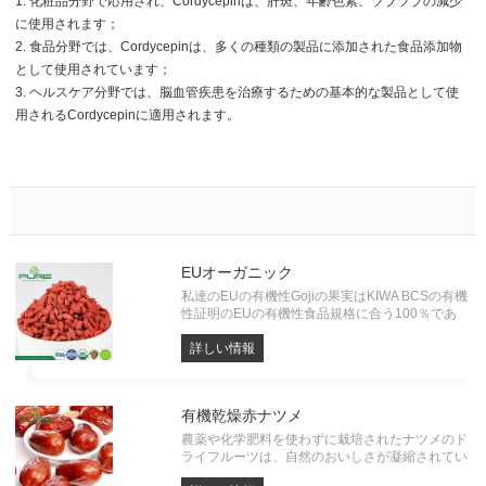
1. 化粧品分野で応用され、Cordycepinは、肝斑、年齢色素、ツブツブの減少
に使用されます；
2. 食品分野では、Cordycepinは、多くの種類の製品に添加された食品添加物
として使用されています；
3. ヘルスケア分野では、脳血管疾患を治療するための基本的な製品として使
用されるCordycepinに適用されます。
EUオーガニック
私達のEUの有機性Gojiの果実はKIWA BCSの有機
性証明のEUの有機性食品規格に合う100％であ
る。 Organic Gojiのあらゆるバッチは残留農薬、
重金属および微生物のテストを受けなければなら
詳しい情報
ない。すべてソースから、独自の工場がありま
す。
有機乾燥赤ナツメ
農薬や化学肥料を使わずに栽培されたナツメのド
ライフルーツは、自然のおいしさが凝縮されてい
ます。甘みが強く、噛みごたえのあるナツメは、