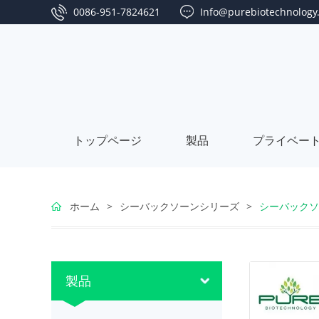
0086-951-7824621
Info@purebiotechnology
トップページ
製品
プライベー
ゴ
ホーム
>
シーバックソーンシリーズ
>
シーバックソ
ジ
な
ベ
つ
シ
製品
リ
め
ー
藻