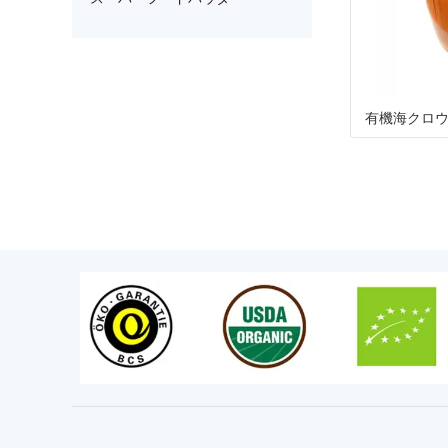
ズ
ズ
ズ
ウ
ダ
有機海クロ
ー