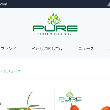
.com
トブランド
私たちに関しては
ニュース
自
私
ーンジュース
社
た
プ
私
ブ
ち
ラ
た
カ
私
ラ
に
イ
ち
ス
た
当