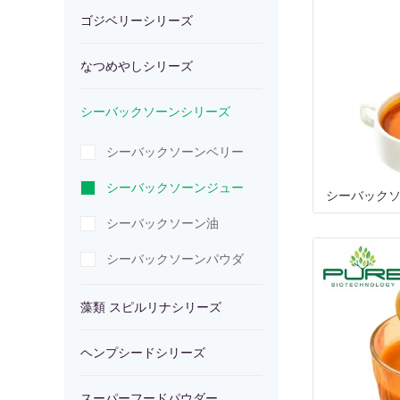
ー
や
ゴジベリーシリーズ
バ
類
ヘ
シ
なつめやしシリーズ
し
ッ
ス
ン
ス
シーバックソーンシリーズ
リ
シ
ク
ピ
プ
ー
シーバックソーンベリー
ー
リ
ソ
ル
シ
パ
シーバックソーンジュー
シーバック
ズ
ー
ー
リ
ー
ー
ス
シーバックソーン油
ズ
ン
ナ
ド
フ
シーバックソーンパウダ
ー
シ
シ
シ
ー
藻類 スピルリナシリーズ
リ
リ
リ
ド
ヘンプシードシリーズ
ー
ー
ー
パ
スーパーフードパウダー