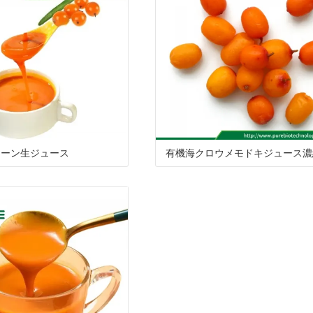
ン
関
ベ
の
タ
ち
社
ド
し
ー
品
マ
の
の
て
ト
質
ー
証
サ
は
パ
ブ
明
ー
ソーン生ジュース
有機海クロウメモドキジュース濃
ッ
レ
書
ビ
ケ
ン
ス
ー
デ
ジ
ィ
ン